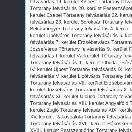
felvásárlás 19. kerület Kispest Törtarany fel
Törtarany felvásárlás 20. kerület Pesterzsébet
kerület Csepel Törtarany felvásárlás 22. kerü
felvásárlás 23. kerület Soroksár Törtarany fel
Békásmegyer Törtarany felvásárlás 4. kerület 
kerület Lipótváros Törtarany felvásárlás 6. ke
felvásárlás 7. kerület Erzsébetváros Törtarany
Józsefváros Törtarany felvásárlás 9. kerület 
felvásárlás I. kerület Várkerület Törtarany fe
Törtarany felvásárlás III. kerület Óbuda - Bé
IV. kerület Újpest Törtarany felvásárlás IX. k
felvásárlás V. kerület Lipótváros Törtarany fel
Törtarany felvásárlás VII. kerület Erzsébetvá
kerület Józsefváros Törtarany felvásárlás X. 
felvásárlás XI. kerület Újbuda Törtarany felvá
Törtarany felvásárlás XIII. kerület Angyalföld 
kerület Zugló Törtarany felvásárlás XIX. kerül
XV. kerület Rákospalota Törtarany felvásárlás
Törtarany felvásárlás XVII. kerület Rákoskere
XVIII. kerület Pestszentlőrinc Törtarany felvá