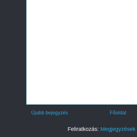
Újabb bejegyzés
Főoldal
Feliratkozás:
Megjegyzések 