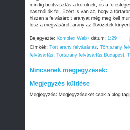
mindig beolvasztásra kerülnek, és a feleslege
használják fel. Ezért is van az, hogy a törtar
hiszen a felvásárolt aranyat még meg kell mun
lesz a megvásárolt arany az ötvözetek kinyer
Bejegyezte:
Komplex Web+
dátum:
1:29
Címkék:
Tört arany felvásárlás
,
Tört arany fe
felvásárlás
,
Törtarany felvásárlás Budapest
,
T
Nincsenek megjegyzések:
Megjegyzés küldése
Megjegyzés: Megjegyzéseket csak a blog tagja