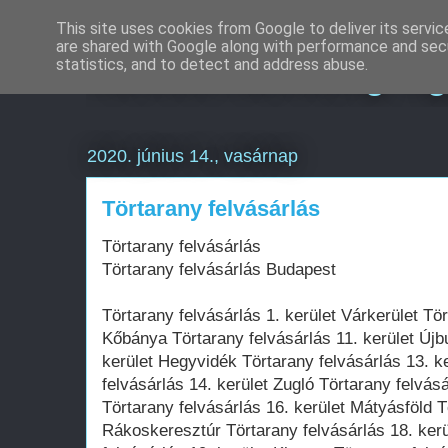
This site uses cookies from Google to deliver its servic
are shared with Google along with performance and secu
Keresőmarketing Ü
statistics, and to detect and address abuse.
2020. június 14., vasárnap
Törtarany felvásárlás
Törtarany felvásárlás
Törtarany felvásárlás Budapest
Törtarany felvásárlás 1. kerület Várkerület Tör
Kőbánya Törtarany felvásárlás 11. kerület Újb
kerület Hegyvidék Törtarany felvásárlás 13. k
felvásárlás 14. kerület Zugló Törtarany felvás
Törtarany felvásárlás 16. kerület Mátyásföld T
Rákoskeresztúr Törtarany felvásárlás 18. kerü