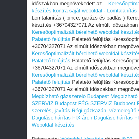
időszakban megnövekedett az...
Keresőoptima
készítés kontra saját weboldal - Lomtalanítás 
Lomtalanítás ( pince, garázs és padlás ) Kere
készítés +36704327071 Az elmúlt időszakban
Keresőoptimalizált bérelhető weboldal készítés
Palatető felújítás
Palatető felújítás Keresőopti
+36704327071 Az elmúlt időszakban megnöveke
Keresőoptimalizált bérelhető weboldal készítés
Palatető felújítás
Palatető felújítás Keresőopti
+36704327071 Az elmúlt időszakban megnöveke
Keresőoptimalizált bérelhető weboldal készítés
Palatető felújítás
Palatető felújítás Keresőopti
+36704327071 Az elmúlt időszakban megnöveke
Megbízható gázszerelő Budapest
Megbízható 
SZERVIZ Budapest
FÉG SZERVIZ Budapest
szerelés, javítás
Régi gázkazán, vízmelegítő s
Duguláselhárítás FIX áron
Duguláselhárítás F
Weboldal készítés