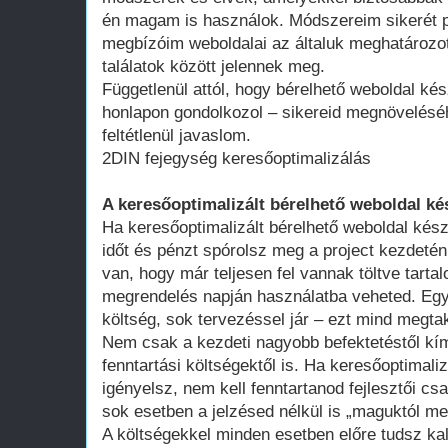
én magam is használok. Módszereim sikerét p
megbízóim weboldalai az általuk meghatározot
találatok között jelennek meg.
Függetlenül attól, hogy bérelhető weboldal kés
honlapon gondolkozol – sikereid megnövelésé
feltétlenül javaslom.
2DIN fejegység keresőoptimalizálás
A keresőoptimalizált bérelhető weboldal ké
Ha keresőoptimalizált bérelhető weboldal kész
időt és pénzt spórolsz meg a project kezdeté
van, hogy már teljesen fel vannak töltve tart
megrendelés napján használatba veheted. Egy 
költség, sok tervezéssel jár – ezt mind megtak
Nem csak a kezdeti nagyobb befektetéstől k
fenntartási költségektől is. Ha keresőoptimali
igényelsz, nem kell fenntartanod fejlesztői cs
sok esetben a jelzésed nélkül is „maguktól m
A költségekkel minden esetben előre tudsz kal