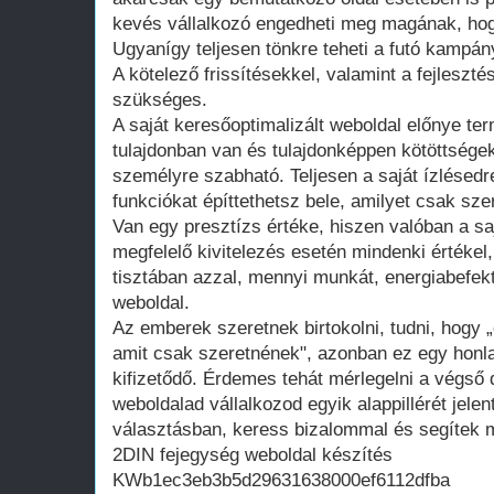
kevés vállalkozó engedheti meg magának, hogy
Ugyanígy teljesen tönkre teheti a futó kampán
A kötelező frissítésekkel, valamint a fejleszté
szükséges.
A saját keresőoptimalizált weboldal előnye te
tulajdonban van és tulajdonképpen kötöttsége
személyre szabható. Teljesen a saját ízlésedr
funkciókat építtethetsz bele, amilyet csak szer
Van egy presztízs értéke, hiszen valóban a saj
megfelelő kivitelezés esetén mindenki értékel
tisztában azzal, mennyi munkát, energiabefekte
weboldal.
Az emberek szeretnek birtokolni, tudni, hogy 
amit csak szeretnének", azonban ez egy honla
kifizetődő. Érdemes tehát mérlegelni a végső d
weboldalad vállalkozod egyik alappillérét jelen
választásban, keress bizalommal és segítek m
2DIN fejegység weboldal készítés
KWb1ec3eb3b5d29631638000ef6112dfba