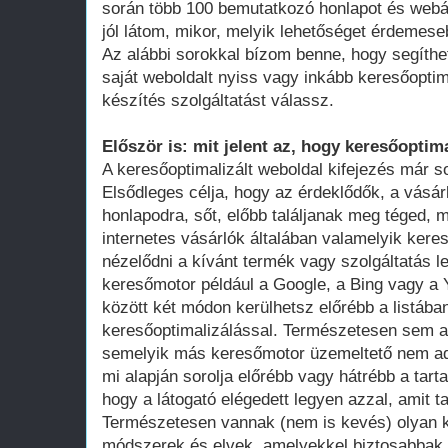
során több 100 bemutatkozó honlapot és webá
jól látom, mikor, melyik lehetőséget érdemese
Az alábbi sorokkal bízom benne, hogy segíthe
saját weboldalt nyiss vagy inkább keresőoptim
készítés szolgáltatást válassz.
Először is: mit jelent az, hogy keresőoptima
A keresőoptimalizált weboldal kifejezés már 
Elsődleges célja, hogy az érdeklődők, a vásár
honlapodra, sőt, előbb találjanak meg téged, 
internetes vásárlók általában valamelyik ker
nézelődni a kívánt termék vagy szolgáltatás le
keresőmotor például a Google, a Bing vagy a Y
között két módon kerülhetsz előrébb a listában
keresőoptimalizálással. Természetesen sem a
semelyik más keresőmotor üzemeltető nem adot
mi alapján sorolja előrébb vagy hátrébb a tarta
hogy a látogató elégedett legyen azzal, amit ta
Természetesen vannak (nem is kevés) olyan k
módszerek és elvek, amelyekkel biztosabbak 