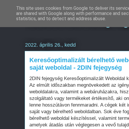
This site uses cookies from Google to deliver its servic
are shared with Google along with performance and secu
Keresőmarketing Ü
statistics, and to detect and address abuse.
2022. április 26., kedd
Keresőoptimalizált bérelhető web
saját weboldal - 2DIN fejegység
2DIN fejegység Keresőoptimalizált Weboldal
Az elmúlt időszakban megnövekedett az igén
weboldalakra, valamint a webáruházakra, his
szolgáltató vagy termékeket értékesítő, aki on
lenne hosszútávon fennmaradni. A cégek két i
saját vagy bérelhető weboldalban. Sok éve fo
bérelhető weboldal készítéssel, valamint term
amelyek átadás után véglegesen a vevő tula