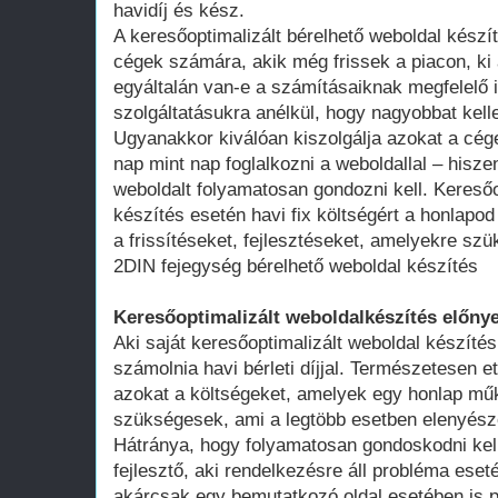
havidíj és kész.
A keresőoptimalizált bérelhető weboldal kész
cégek számára, akik még frissek a piacon, ki 
egyáltalán van-e a számításaiknak megfelelő 
szolgáltatásukra anélkül, hogy nagyobbat kell
Ugyanakkor kiválóan kiszolgálja azokat a cég
nap mint nap foglalkozni a weboldallal – hisze
weboldalt folyamatosan gondozni kell. Keresőo
készítés esetén havi fix költségért a honlap
a frissítéseket, fejlesztéseket, amelyekre szü
2DIN fejegység bérelhető weboldal készítés
Keresőoptimalizált weboldalkészítés előnye
Aki saját keresőoptimalizált weboldal készítés
számolnia havi bérleti díjjal. Természetesen ett
azokat a költségeket, amelyek egy honlap műk
szükségesek, ami a legtöbb esetben elenyésző
Hátránya, hogy folyamatosan gondoskodni kell
fejlesztő, aki rendelkezésre áll probléma ese
akárcsak egy bemutatkozó oldal esetében is 