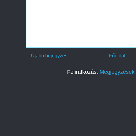
Újabb bejegyzés
Főoldal
Feliratkozás:
Megjegyzések 