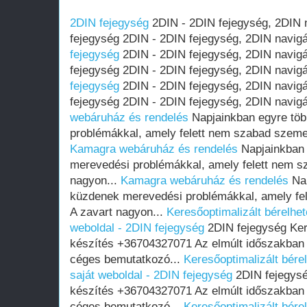
2DIN fejegység
2DIN - 2DIN fejegység, 2DIN 
fejegység 2DIN - 2DIN fejegység, 2DIN navig
fejegység
2DIN - 2DIN fejegység, 2DIN navig
fejegység 2DIN - 2DIN fejegység, 2DIN navig
fejegység
2DIN - 2DIN fejegység, 2DIN navig
fejegység 2DIN - 2DIN fejegység, 2DIN navig
webáruház és rendelés
Napjainkban egyre tö
problémákkal, amely felett nem szabad szemet
Kamagra webáruház és rendelés
Napjainkban 
merevedési problémákkal, amely felett nem s
nagyon...
Kamagra webáruház és rendelés
Nap
küzdenek merevedési problémákkal, amely fe
A zavart nagyon...
Keresőoptimalizált bérelhet
weboldal - 2DIN fejegység
2DIN fejegység Ker
készítés +36704327071 Az elmúlt időszakban
céges bemutatkozó...
Keresőoptimalizált bére
saját weboldal - 2DIN fejegység
2DIN fejegysé
készítés +36704327071 Az elmúlt időszakban
céges bemutatkozó...
Keresőoptimalizált bére