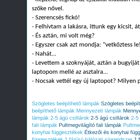
szőke nővel.
- Szerencsés fickó!
- Felhívtam a lakásra, ittunk egy kicsit, á
- És aztán, mi volt még?
- Egyszer csak azt mondja: "vetkőztess le
- Nahát...
- Levettem a szoknyáját, aztán a bugyiját 
laptopom mellé az asztalra...
- Nocsak vettél egy új laptopot? Milyen 
Szögletes beépíthető lámpák
Szögletes beépí
beépíthető lámpák
Mennyezeti lámpák
Mennye
lámpák
2-5 ágú csillárok
2-5 ágú csillárok
2-5
fali lámpák
Pultmegvilágító fali lámpák
Pultmeg
konyhai függesztékek
Étkezői és konyhai füg
függesztékek
1 fázísú hálózati sínrendszer
1 