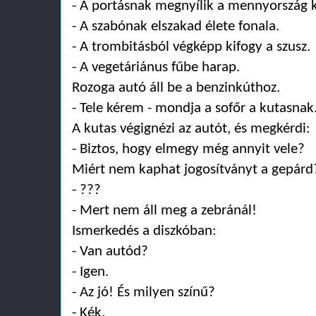
- A portásnak megnyílik a mennyország 
- A szabónak elszakad élete fonala.
- A trombitásból végképp kifogy a szusz.
- A vegetáriánus fűbe harap.
Rozoga autó áll be a benzinkúthoz.
- Tele kérem - mondja a sofőr a kutasnak
A kutas végignézi az autót, és megkérdi:
- Biztos, hogy elmegy még annyit vele?
Miért nem kaphat jogosítványt a gepárd
- ???
- Mert nem áll meg a zebránál!
Ismerkedés a diszkóban:
- Van autód?
- Igen.
- Az jó! És milyen színű?
- Kék.