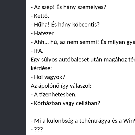
- Az szép! És hány személyes?
- Kettő.
- Hűha! És hány köbcentis?
- Hatezer.
- Ahh... hú, az nem semmi! És milyen g
- IFA.
Egy súlyos autóbaleset után magához tér
kérdése:
- Hol vagyok?
Az ápolónő így válaszol:
- A tizenhetesben.
- Kórházban vagy cellában?
- Mi a különbség a tehéntrágya és a Win
- ???