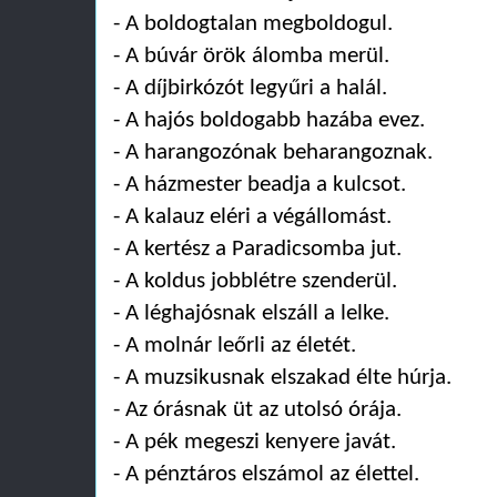
- A boldogtalan megboldogul.
- A búvár örök álomba merül.
- A díjbirkózót legyűri a halál.
- A hajós boldogabb hazába evez.
- A harangozónak beharangoznak.
- A házmester beadja a kulcsot.
- A kalauz eléri a végállomást.
- A kertész a Paradicsomba jut.
- A koldus jobblétre szenderül.
- A léghajósnak elszáll a lelke.
- A molnár leőrli az életét.
- A muzsikusnak elszakad élte húrja.
- Az órásnak üt az utolsó órája.
- A pék megeszi kenyere javát.
- A pénztáros elszámol az élettel.