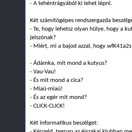
- A tehéntrágyából ki lehet lépni.
Két számítógépes rendszergazda beszélg
- Te, hogy lehetsz olyan hülye, hogy a 
jelszónak?
- Miért, mi a bajod azzal, hogy wfK41a2s
- Ádámka, mit mond a kutyus?
- Vau-Vau!
- És mit mond a cica?
- Miaú-miaú!
- És az egér mit mond?
- CLICK-CLICK!
Két informatikus beszélget:
- Képzeld, tegnap az éjszakai klubban 