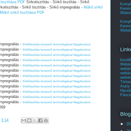
 tisztítása PDF
Sírkotisztítás - Sírkő tisztítás - Sírkő
Kompl
kotisztítás - Sírkő tisztítás - Sírkő impregnálás -
Műkő sírkő
Kereső
Műkő sírkő tisztítása PDF
Webol
Kompl
Keres
Webár
 impregnálás -
Sírkőtisztítás korszerű technológiával Nagykovácsi
Link
 impregnálás -
Sírkőtisztítás korszerű technológiával Nagykovácsi
 impregnálás -
Sírkőtisztítás korszerű technológiával Nagykovácsi
kezdő
 impregnálás -
Sírkőtisztítás korszerű technológiával Nagykovácsi
Webár
 impregnálás -
Sírkőtisztítás korszerű technológiával Nagykovácsi
webár
 impregnálás -
Sírkőtisztítás korszerű technológiával Nagykovácsi
webár
 impregnálás -
Sírkőtisztítás korszerű technológiával Nagykovácsi
webár
 impregnálás -
Törtar
Sírkőtisztítás korszerű technológiával Nagykovácsi
Arany
 impregnálás -
Sírkőtisztítás korszerű technológiával Nagykovácsi
Havidí
 impregnálás -
Sírkőtisztítás korszerű technológiával Nagykovácsi
Páncél
 impregnálás -
Sírkőtisztítás korszerű technológiával Nagykovácsi
 impregnálás -
Sírkőtisztítás korszerű technológiával Nagykovácsi
269
Blog
:
3:14
►
20