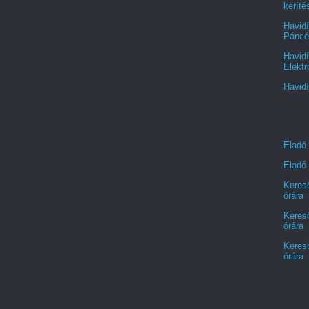
keríté
Havidí
Páncél
Havidí
Elektr
Havidí
Eladó
Eladó 
Kereső
órára
Kereső
órára
Kereső
órára