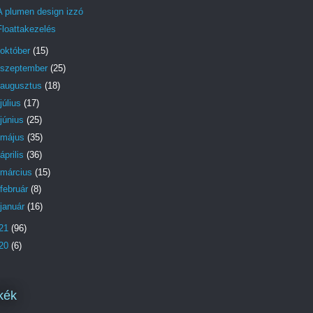
A plumen design izzó
Floattakezelés
október
(15)
szeptember
(25)
augusztus
(18)
július
(17)
június
(25)
május
(35)
április
(36)
március
(15)
február
(8)
január
(16)
21
(96)
20
(6)
kék