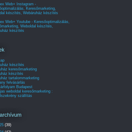
ex Web+ Instagram -
optimalizálás, Keresőmarketing,
dal készítés, Webáruház készítés
ex Web+ Youtube - Keresőoptimalizálás,
őmarketing, Weboldal készítés,
uház készítés
ek
lap
uház készítés
uház keresőmarketing
uház készítés
uház tartalommarketing
any felvásárlás
 árfolyam Budapest
jas weboldal keresőmarketing :
szekrény szállítás
archívum
25
(39)