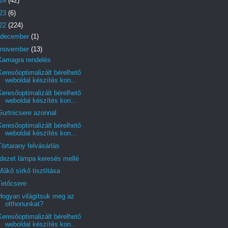
24
(42)
23
(6)
22
(224)
december
(1)
november
(13)
Kamagra rendelés
Keresőoptimalizált bérelhető
weboldal készítés kon...
Keresőoptimalizált bérelhető
weboldal készítés kon...
Gurtnicsere azonnal
Keresőoptimalizált bérelhető
weboldal készítés kon...
Törtarany felvásárlás
Idezet lámpa keresés mellé
Műkő sírkő tisztítása
Tetőcsere
Hogyan világítsuk meg az
otthonunkat?
Keresőoptimalizált bérelhető
weboldal készítés kon...