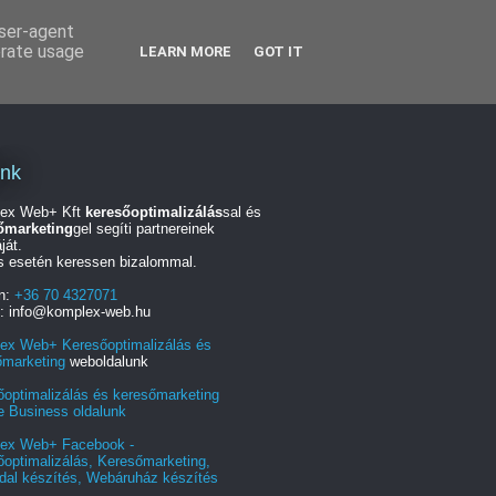
user-agent
erate usage
LEARN MORE
GOT IT
unk
ex Web+ Kft
keresőoptimalizálás
sal és
őmarketing
gel segíti partnereinek
ját.
s esetén keressen bizalommal.
on:
+36 70 4327071
l: info@komplex-web.hu
ex Web+ Keresőoptimalizálás és
őmarketing
weboldalunk
őoptimalizálás és keresőmarketing
e Business oldalunk
ex Web+ Facebook -
optimalizálás, Keresőmarketing,
dal készítés, Webáruház készítés